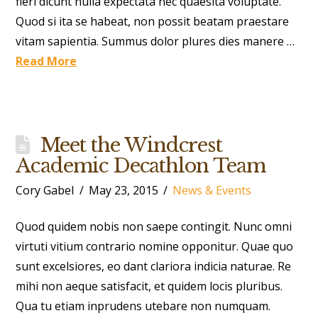
fieri dicunt nulla expectata nec quaesita voluptate.
Quod si ita se habeat, non possit beatam praestare
vitam sapientia. Summus dolor plures dies manere …
Read More
Meet the Windcrest
Academic Decathlon Team
Cory Gabel
May 23, 2015
News & Events
Quod quidem nobis non saepe contingit. Nunc omni
virtuti vitium contrario nomine opponitur. Quae quo
sunt excelsiores, eo dant clariora indicia naturae. Re
mihi non aeque satisfacit, et quidem locis pluribus.
Qua tu etiam inprudens utebare non numquam.